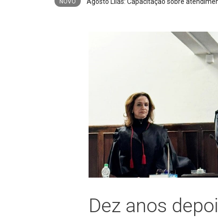
Trio é preso após furto de cerca de 3,5 m
NOVO
Dez anos depoi