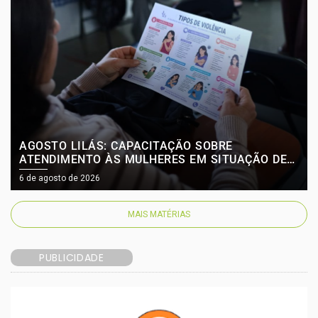
AGOSTO LILÁS: CAPACITAÇÃO SOBRE
ATENDIMENTO ÀS MULHERES EM SITUAÇÃO DE
VIOLÊNCIA CHEGA A NOVE UBSS E SERÁ
6 de agosto de 2026
RETOMADA NO INÍCIO DO MÊS DE AGOSTO
MAIS MATÉRIAS
PUBLICIDADE