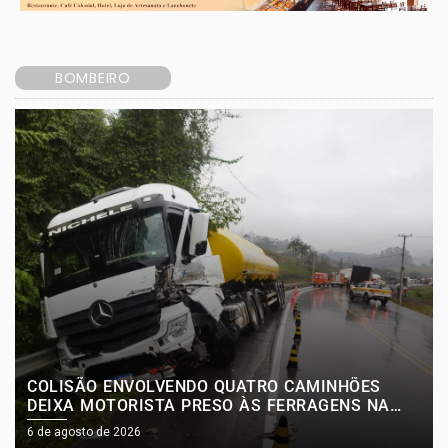
BOMBEIRO
COLISÃO ENVOLVENDO QUATRO CAMINHÕES
DEIXA MOTORISTA PRESO ÀS FERRAGENS NA
SC-350, EM RIO DO SUL
6 de agosto de 2026