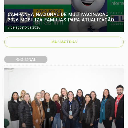
CAMPANHA NACIONAL DE MULTIVACINAÇÃO
2026 MOBILIZA FAMÍLIAS PARA ATUALIZAÇÃO
DA CADERNETA VACINAL EM LAGES
7 de agosto de 2026
MAIS MATÉRIAS
REGIONAL