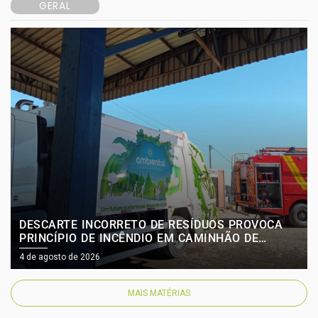
GERAL
DESCARTE INCORRETO DE RESÍDUOS PROVOCA
PRINCÍPIO DE INCÊNDIO EM CAMINHÃO DE
COLETA E PREFEITURA FAZ UM ALERTA À
4 de agosto de 2026
POPULAÇÃO
MAIS MATÉRIAS