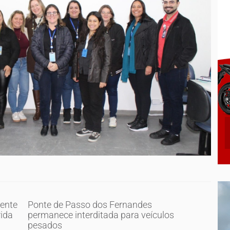
mente
Ponte de Passo dos Fernandes
rida
permanece interditada para veículos
pesados