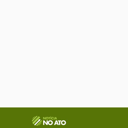
O Portal Notícia no Ato de Lages e região, abor
como política, economia, segurança, esportes e
como referência na informação com credibilid
e você já fica sabendo!