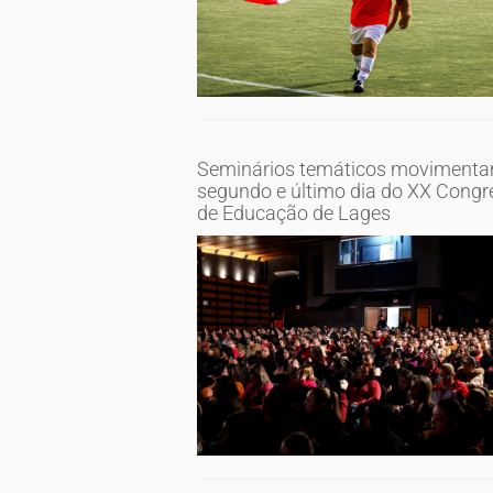
Seminários temáticos moviment
segundo e último dia do XX Congr
de Educação de Lages