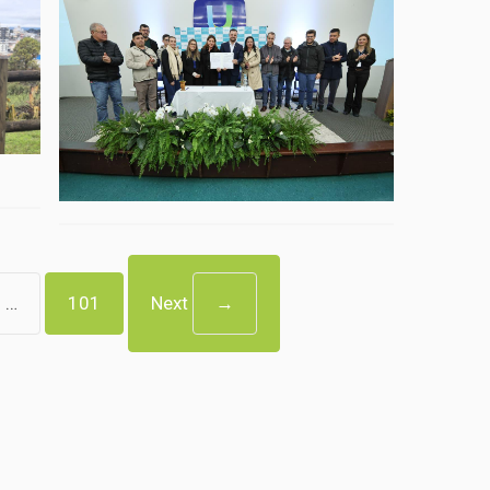
…
101
Next
→
Página Inicial
Geral