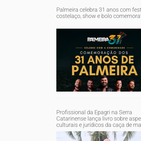
Palmeira celebra 31 anos com fest
costelaço, show e bolo comemora
Profissional da Epagri na Serra
Catarinense lança livro sobre asp
culturais e jurídicos da caça de m