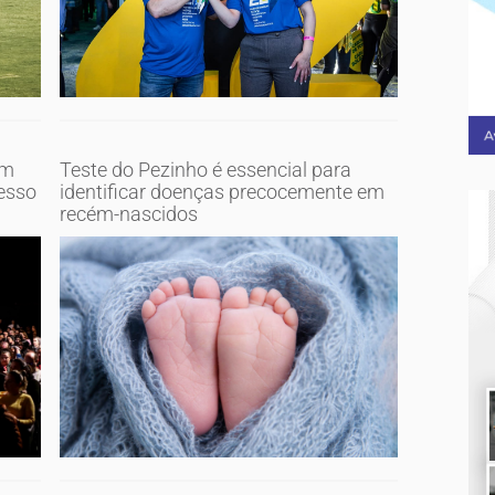
am
Teste do Pezinho é essencial para
esso
identificar doenças precocemente em
recém-nascidos