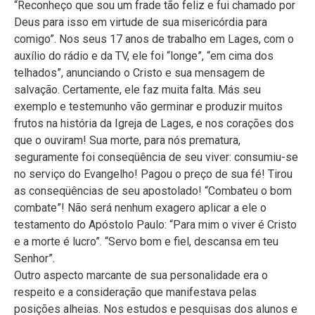
confrades, tentava respeitosamente entender os
argumentos que lhe eram apresentados em provas e
trabalhos, esquadrinhando todos os ângulos possíveis,
para de algum modo, avaliar positivamente.
Frade simples, modesto e despojado, Frei Simão não
sucumbiu ante a pretensão arrogante da inteligência, más
como São Francisco o desejava, tornou-se ‘ministro de
espírito e vida’ (Test 3,13). Certamente a vida e a atividade
de Frei Simão estão emolduradas por aquele supremo
valor indicado por São Francisco nas suas Admoestações,
quando diz:
“São vivificados pelo espírito das Sagradas Escrituras
aqueles que tratam de penetrar mais a fundo em cada
letra que conhecem, nem atribuem o seu saber ao próprio
eu, más pela palavra e pelo exemplo o restituem à Deus,
seu supremo Senhor, ao qual todo bem pertence” (Adm
7,4-5).
Dados Pessoais