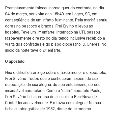
“Reconheço que sou um frade tão feliz e fui chamado por
Deus para isso em virtude de sua misericórdia para
comigo”. Nos seus 17 anos de trabalho em Lages, com o
auxílio do rádio e da TV, ele foi “longe”, “em cima dos
telhados”, anunciando o Cristo e sua mensagem de
salvação. Certamente, ele faz muita falta. Más seu
exemplo e testemunho vão germinar e produzir muitos
frutos na história da Igreja de Lages, e nos corações dos
que o ouviram! Sua morte, para nós prematura,
seguramente foi conseqüência de seu viver: consumiu-se
no serviço do Evangelho! Pagou o preço de sua fé! Tirou
as conseqüências de seu apostolado! “Combateu o bom
combate”! Não será nenhum exagero aplicar a ele o
testamento do Apóstolo Paulo: “Para mim o viver é Cristo
e a morte é lucro”. “Servo bom e fiel, descansa em teu
Senhor”.
Outro aspecto marcante de sua personalidade era o
respeito e a consideração que manifestava pelas
posições alheias. Nos estudos e pesquisas dos alunos e