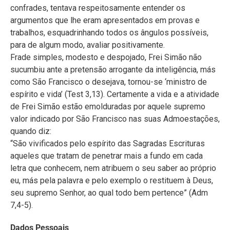
Nascimento: 08/07/1945 (55 anos incompletos)
Natural: Rio do Testo/Pomerode-SC.
Vestição: 19/12/1966 (33 anos de Vida Franciscana)
1ª Profissão: 20/12/1967
Profissão Solene: 02/08/1971
Ordenação Sacerdotal: 09/12/1972 (27 anos de minis.)
Atividades na Evangelização
1974 – 1976: Lages/Aparecida – Vigário Paroquial
1977 – 1979: Forquilhinha-SC – Vigário Paroquial
1980 – 1982: Joaçaba-SC – Pároco da Catedral
1983 – 1985: Pato Branco-PR – Pároco
1986 – 2000: Lages/Aparecida – Pároco.
Achou essa matéria interessante? Compartilhe!