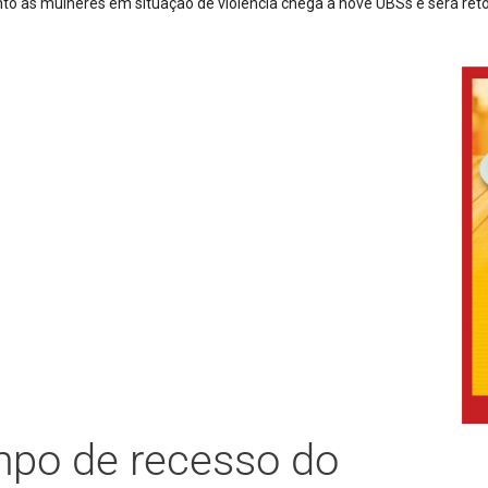
 é preso após furto de cerca de 3,5 mil metros de cabos de energia e
po de recesso do