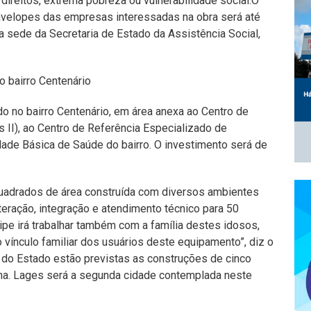
ireitos, extrema pobreza ou vulnerabilidade social.O
envelopes das empresas interessadas na obra será até
a sede da Secretaria de Estado da Assistência Social,
o bairro Centenário
do no bairro Centenário, em área anexa ao Centro de
s II), ao Centro de Referência Especializado de
idade Básica de Saúde do bairro. O investimento será de
quadrados de área construída com diversos ambientes
nteração, integração e atendimento técnico para 50
ipe irá trabalhar também com a família destes idosos,
 vínculo familiar dos usuários deste equipamento”, diz o
do Estado estão previstas as construções de cinco
ina. Lages será a segunda cidade contemplada neste