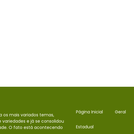
Página Inicial
Geral
da os mais variados temas,
 variedades e já se consolidou
Estadual
ade. O fato está acontecendo