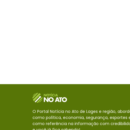
O Portal Notícia no Ato de Lages e região, abor
como política, economia, segurança, esportes e
como referência na informação com credibilid
e você já fica sabendo!