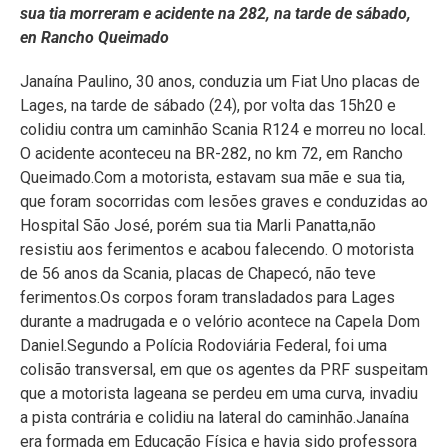
sua tia morreram e acidente na 282, na tarde de sábado,
en Rancho Queimado
Janaína Paulino, 30 anos, conduzia um Fiat Uno placas de
Lages, na tarde de sábado (24), por volta das 15h20 e
colidiu contra um caminhão Scania R124 e morreu no local.
O acidente aconteceu na BR-282, no km 72, em Rancho
Queimado.Com a motorista, estavam sua mãe e sua tia,
que foram socorridas com lesões graves e conduzidas ao
Hospital São José, porém sua tia Marli Panatta,não
resistiu aos ferimentos e acabou falecendo. O motorista
de 56 anos da Scania, placas de Chapecó, não teve
ferimentos.Os corpos foram transladados para Lages
durante a madrugada e o velório acontece na Capela Dom
Daniel.Segundo a Polícia Rodoviária Federal, foi uma
colisão transversal, em que os agentes da PRF suspeitam
que a motorista lageana se perdeu em uma curva, invadiu
a pista contrária e colidiu na lateral do caminhão.Janaína
era formada em Educação Física e havia sido professora