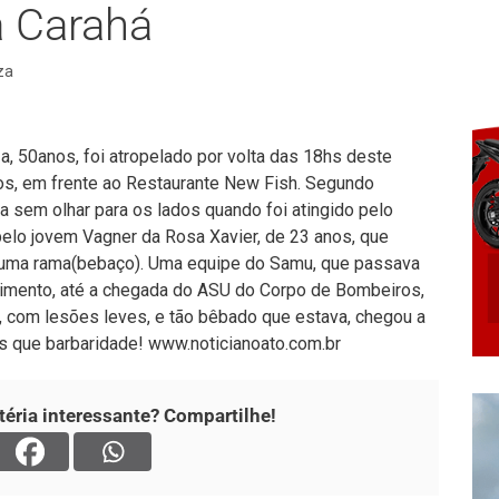
a Carahá
za
za, 50anos, foi atropelado por volta das 18hs deste
os, em frente ao Restaurante New Fish. Segundo
a sem olhar para os lados quando foi atingido pelo
lo jovem Vagner da Rosa Xavier, de 23 anos, que
 numa rama(bebaço). Uma equipe do Samu, que passava
ndimento, até a chegada do ASU do Corpo de Bombeiros,
 com lesões leves, e tão bêbado que estava, chegou a
as que barbaridade! www.noticianoato.com.br
éria interessante? Compartilhe!