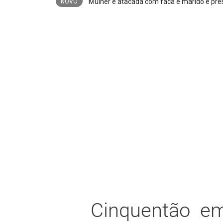
PM apreende espingarda e 27 munições a
NOVO
Cinquentão em 