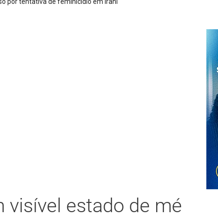
pós denúncia de disparos em Alfredo Wagner
visível estado de mé