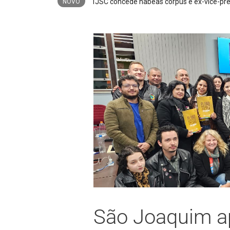
Operação “Rede Interrompida” 
NOVO
São Joaquim a