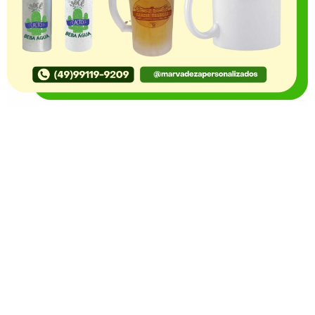
O Portal Notícia no Ato de Lages e região, aborda os
mais variados temas, como política, economia,
segurança, esportes e variedades e já se consolidou
como referência na informação com credibilidade. O
fato está acontecendo e você já fica sabendo!