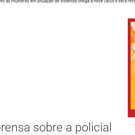
,5 mil metros de cabos de energia em São Joaquim
rensa sobre a policial