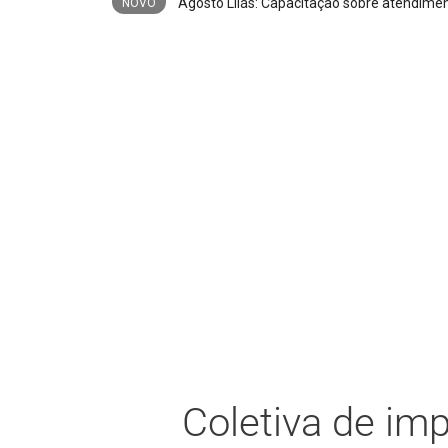
Trio é preso após furto de cerca de 3
NOVO
Coletiva de imp