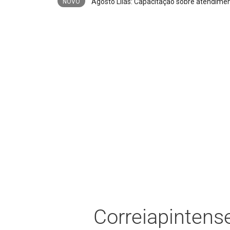
NOVO
Correiapintens