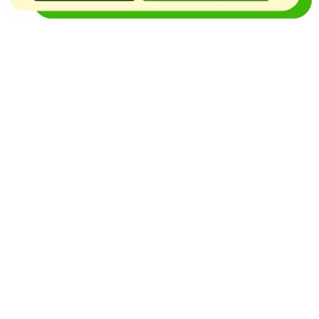
O Portal Notícia no Ato de Lages e região, aborda os
mais variados temas, como política, economia,
segurança, esportes e variedades e já se consolidou
como referência na informação com credibilidade. O
fato está acontecendo e você já fica sabendo!