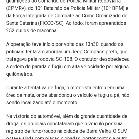
guarnições do Comando de Polícia Militar Rodoviária
(CPMRv), do 10º Batalhão de Polícia Militar (10º BPM) e
da Força Integrada de Combate ao Crime Organizado de
Santa Catarina (FICCO/SC). Ao todo, foram apreendidos
252 quilos de maconha.
A operação teve início por volta das 13h30, quando os
policiais tentaram abordar um Jeep Compass preto, que
trafegava pela rodovia SC-108. O condutor desobedeceu
à ordem de parada e fugiu em alta velocidade por alguns
quilômetros.
Durante a tentativa de fuga, o motorista entrou em uma
área de mata, onde abandonou o veículo e fugiu a pé, não
sendo localizado até o momento.
Na vistoria do automóvel, além da grande quantidade de
droga, os policiais constataram que o veículo possuía
registro de furto/roubo na cidade de Barra Velha. O SUV
estava ainda com placas clonadas, pertencentes a outro