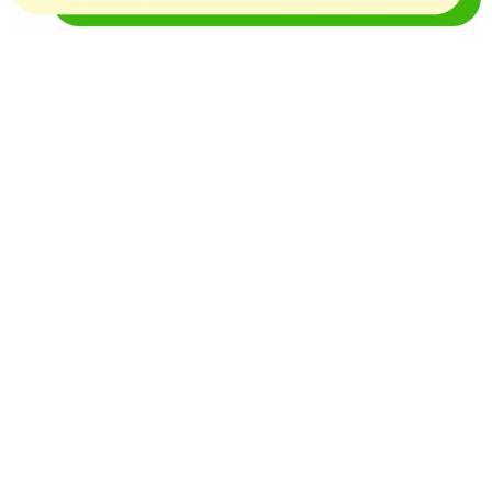
O Portal Notícia no Ato de Lages e região, aborda os
mais variados temas, como política, economia,
segurança, esportes e variedades e já se consolidou
como referência na informação com credibilidade. O
fato está acontecendo e você já fica sabendo!