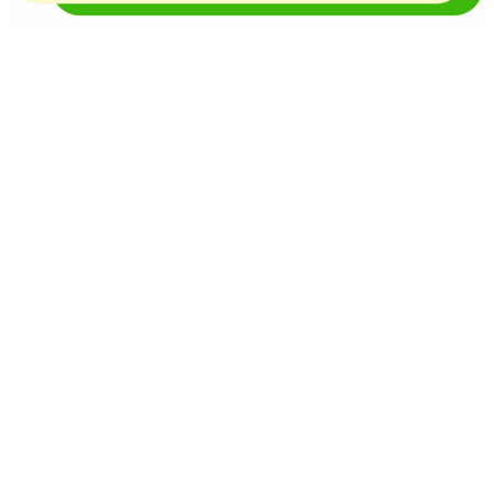
O Portal Notícia no Ato de Lages e região, aborda os
mais variados temas, como política, economia,
segurança, esportes e variedades e já se consolidou
como referência na informação com credibilidade. O
fato está acontecendo e você já fica sabendo!