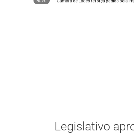
Câmara de Lages reforça pedido pela impla
NOVO
Legislativo apr