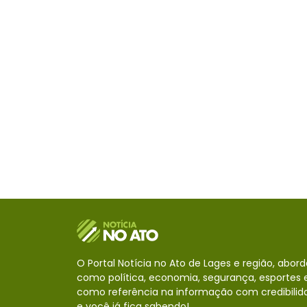
O Portal Notícia no Ato de Lages e região, abor
como política, economia, segurança, esportes e
como referência na informação com credibilid
e você já fica sabendo!