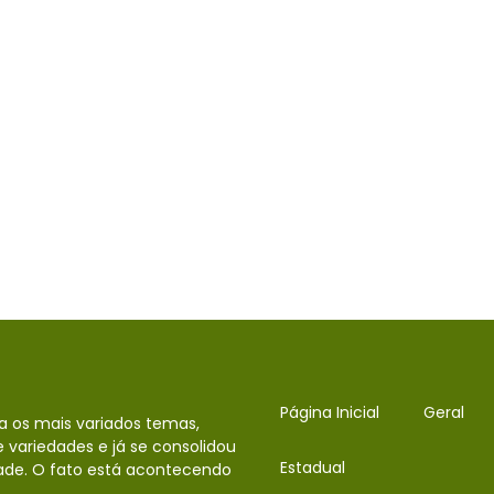
Página Inicial
Geral
da os mais variados temas,
 variedades e já se consolidou
Estadual
ade. O fato está acontecendo