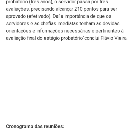
probatório (três anos), o servidor passa por três
avaliações, precisando alcançar 210 pontos para ser
aprovado (efetivado). Daí a importância de que os
servidores e as chefias imediatas tenham as devidas
orientações e informações necessárias e pertinentes à
avaliação final do estágio probatório”conclui Flávio Vieira.
Cronograma das reuniões:
Dia 19/02 – das 8h30 às 10h30 – todas as chefias
imediatas
Dia 20/02 – das 8h30 às 10h30 – Servidores da
Secretaria da Educação
Dia 21/02 – das 8h30 às 10h30 – Secretaria de Saúde
Dia 22/02 – das 8h30 à 10h30 – Gabinete do Prefeito;