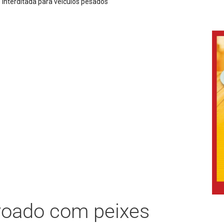
Agosto Lilás: um banco quebra
voado com peixes