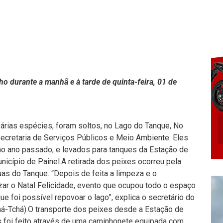
o durante a manhã e à tarde de quinta-feira, 01 de
árias espécies, foram soltos, no Lago do Tanque, No
ecretaria de Serviços Públicos e Meio Ambiente. Eles
 no ano passado, e levados para tanques da Estação de
município de Painel.A retirada dos peixes ocorreu pela
s do Tanque. “Depois de feita a limpeza e o
zar o Natal Felicidade, evento que ocupou todo o espaço
 foi possível repovoar o lago”, explica o secretário do
á-Tchá).O transporte dos peixes desde a Estação de
s foi feito através de uma caminhonete equipada com