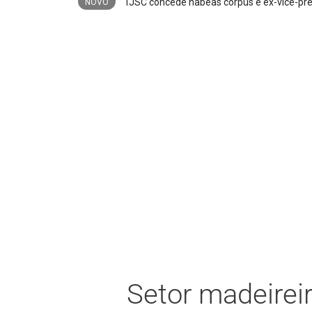
Operação “Rede Interrompida” apura possíve
NOVO
Setor madeire