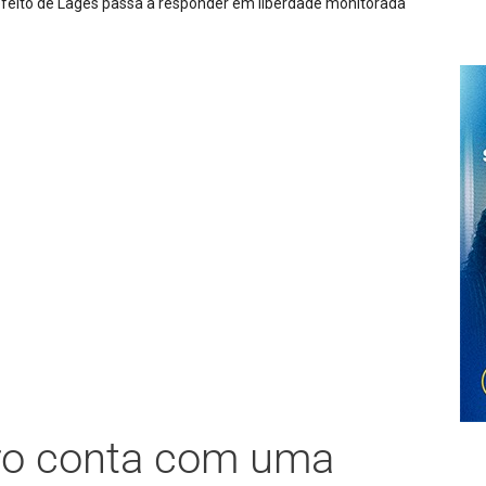
l articulação de ações violentas contra a ordem pública e as institui
iro conta com uma