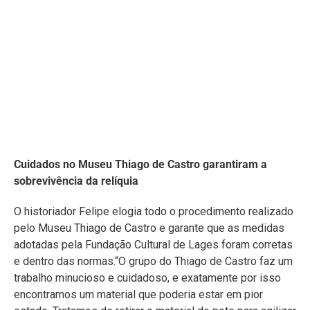
O historiador Felipe elogia todo o procedimento realizado
pelo Museu Thiago de Castro e garante que as medidas
adotadas pela Fundação Cultural de Lages foram corretas
e dentro das normas.“O grupo do Thiago de Castro faz um
trabalho minucioso e cuidadoso, e exatamente por isso
encontramos um material que poderia estar em pior
estado. Tratamos de retirar o material do pote para agilizar
o processo de secagem e evitar que os fungos se
alastrassem mais”.O próximo passo será a finalização da
secagem dos jornais, polimento das moedas para
descobrir as demais datas e saber que tipo de fungo
toma conta dos periódicos.“Será necessário um novo
planejamento para análise desses fungos e saber quais
procedimentos tomar para uma eventual exposição ao
público”.Felipe considera necessário também, a partir de
agora, estudar por qual motivo aqueles jornais específicos
foram deixados dentro do pote, pois provavelmente
queriam dizer alguma coisa a quem os encontrasse.“Quem