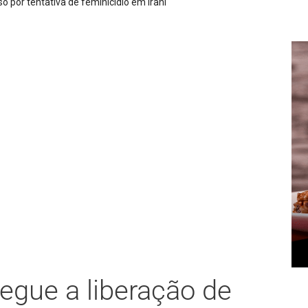
 por tentativa de feminicídio em Irani
segue a liberação de