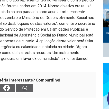
fício aos representantes do Ministério com o pedido
ão foram usados em 2014. Nosso objetivo era utilizá-
s ainda no ano passado após aquela forte enchente.
dezembro o Ministério de Desenvolvimento Social nos
 ao desbloqueio destes valores”, comenta o secretário
 do Serviço de Proteção em Calamidades Públicas e
cional de Assistência Social ao Fundo Municipal está
espesas de custeio. A aplicação deste valor será feita
rgência ou calamidade instalada na cidade. “Agora
e como utilizar estes recursos. Um instrumento
rgenciais em favor da comunidade”, salienta Samuel
éria interessante? Compartilhe!