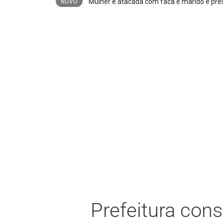
Mulher é atacada com faca e marido é preso
NOVO
Prefeitura con