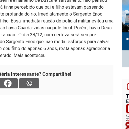
ém, sem treinamento de busca e salvamento, não pensou
 já tinha percebido que pai e filho estavam passando
te profunda do rio. Imediatamente o Sargento Enoc
ilho. Essa imediata reação do policial militar evitou uma
ão havia Guarda-vidas naquele local. Porém, havia Deus.
or acaso. O dia 28/12, com certeza será sempre
 do Sargento Enoc que, não mediu esforços para salvar
 e seu filho de apenas 6 anos, resta apenas agradecer a
erado. Mais aconteceu.
éria interessante? Compartilhe!