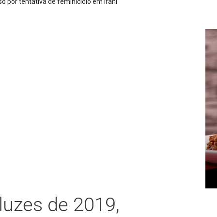
PM apreende espingarda e 27 munições após denúncia d
luzes de 2019,