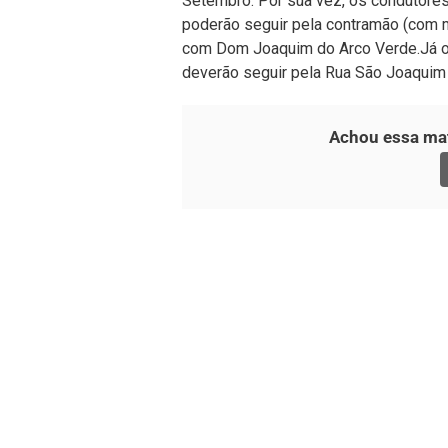
Setembro. Por sua vez, os condutores
poderão seguir pela contramão (com mu
com Dom Joaquim do Arco Verde.Já os
deverão seguir pela Rua São Joaquim
Achou essa mat