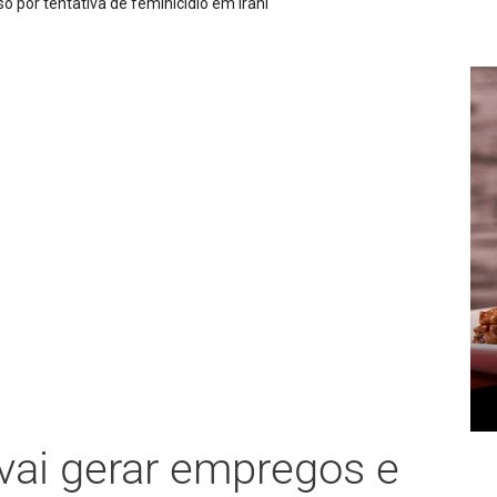
 por tentativa de feminicídio em Irani
 vai gerar empregos e