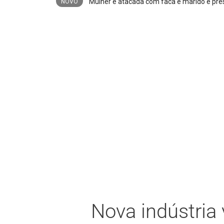
Mulher é atacada com faca e marido é preso
NOVO
Nova indústria