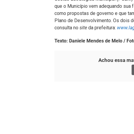
que o Município vem adequando sua f
como propostas de governo e que ta
Plano de Desenvolvimento. Os dois d
consulta no
site
da prefeitura:
www.lag
Texto: Daniele Mendes de Melo / Fot
Achou essa mat
O Portal Notícia no Ato de Lages e região, abor
como política, economia, segurança, esportes e