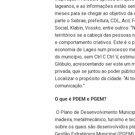
lageanos, e as informações estão sen
meses para se chegar ao objetivo da 
parte o Sebrae, prefeitura, CDL, Acil,
Social, Klabin,
Vossko
, entre outros.
territórios se a cabeça das pessoas
e comportamento criativos. Este é o p
economia de Lages num processo mais 
do município, sem Ctrl C Ctrl V, estim
Glóbulo, acrescentando ser este um mo
privada, que se juntou ao poder públi
Localizar o propósito da cidade. “Aí t
comunicação.”
O que é PDEM e PGEM?
O Plano de Desenvolvimento Municipa
madeira, metalmecânico, turismo e te
sobre os quais são desenvolvidos pla
Gestão Estratégica Municipal (PGEM) 