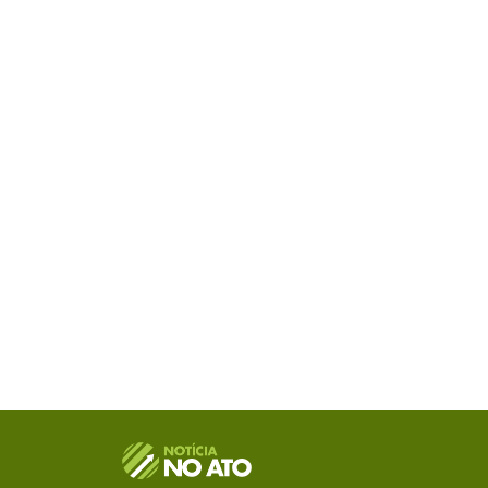
como referência na informação com credibilid
e você já fica sabendo!