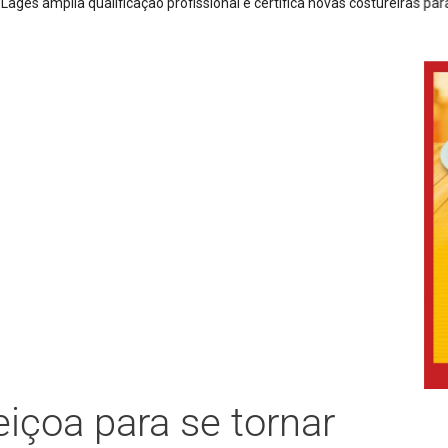
ofissional e certifica novas costureiras para atender à crescente dem
içoa para se tornar