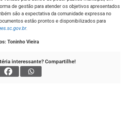
orma de gestão para atender os objetivos apresentados
mbém são a expectativa da comunidade expressa no
ocumentos estão prontos e disponibilizados para
es.sc.gov.br
.
os: Toninho Vieira
éria interessante? Compartilhe!
Página Inicial
Geral
da os mais variados temas,
 variedades e já se consolidou