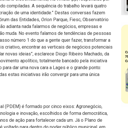
do compiladas. A sequência do trabalho levará quatro
criação de uma identidade.” Destas conversas fazem
 Fórum das Entidades,
Orion
Parque, Fiesc, Observatório
 “Não adianta nada falarmos de negócios, empresas e
 não muda. No evento falamos de tendências de pessoas
asso número 1 do que a gente quer fazer, transformar a
criativo, encontrar as verticais de negócios potenciais
ular novas ideias”, esclarece Diogo Ribeiro Machado, da
vimento apolítico, totalmente bancado pela iniciativa
co para dar uma nova cara a Lages e o grande ponto:
odas estas iniciativas irão convergir para uma única
l (PDEM) é formado por cinco eixos: Agronegócio,
cnologia e inovação, escolhidos de forma democrática,
nos de ação para fortalecer cada um. Já o Plano de
é voltado para dentro do poder público municipal, em