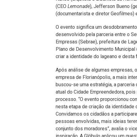
(CEO
Lemonade
), Jefferson Bueno (g
(documentarista e diretor Geofilmes) e
O evento significa um desdobrament
desenvolvido pela parceria entre o S
Empresas (Sebrae), prefeitura de Lag
Plano de Desenvolvimento Municipal 
criar a identidade do lageano e desta
Após análise de algumas empresas, o 
empresa de Florianópolis, a mais inte
buscou-se uma estratégia, a parceria d
atual do Cidade Empreendedora, pois 
processo. “O evento proporcionou co
nesta etapa de criação da identidade 
Convidamos os cidadãos a participar
pessoas envolvidas, mais ideias ter
conjunto dos moradores”, avalia o vic
inspiração. A Glóbulo aplicou um ques