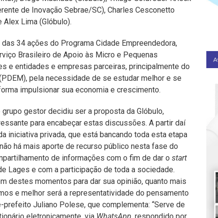
erente de Inovação Sebrae/SC), Charles Cesconetto
 Alex Lima (Glóbulo).
o das 34 ações do Programa Cidade Empreendedora,
erviço Brasileiro de Apoio às Micro e Pequenas
es e entidades e empresas parceiras, principalmente do
(PDEM), pela necessidade de se estudar melhor e se
 forma impulsionar sua economia e crescimento.
grupo gestor decidiu ser a proposta da Glóbulo,
ressante para encabeçar estas discussões. A partir daí
a iniciativa privada, que está bancando toda esta etapa
não há mais aporte de recurso público nesta fase do
mpartilhamento de informações com o fim de dar o
start
de Lages e com a participação de toda a sociedade.
em destes momentos para dar sua opinião, quanto mais
emos e melhor será a representatividade do pensamento
e-prefeito Juliano Polese, que complementa: “Serve de
tionário eletronicamente, via
WhatsApp
, respondido por