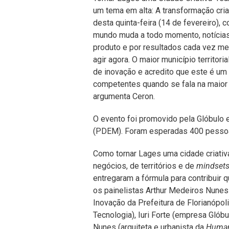
um tema em alta: A transformação criat
desta quinta-feira (14 de fevereiro), 
mundo muda a todo momento, notícias 
produto e por resultados cada vez me
agir agora. O maior município territor
de inovação e acredito que este é um
competentes quando se fala na maior c
argumenta Ceron.
O evento foi promovido pela Glóbulo
(PDEM). Foram esperadas 400 pessoa
Como tornar Lages uma cidade criativa?
negócios, de territórios e de
mindset
entregaram a fórmula para contribuir 
os painelistas Arthur Medeiros Nunes
Inovação da Prefeitura de Florianópol
Tecnologia), Iuri Forte (empresa Glóbul
Nunes (arquiteta e urbanista da
Human