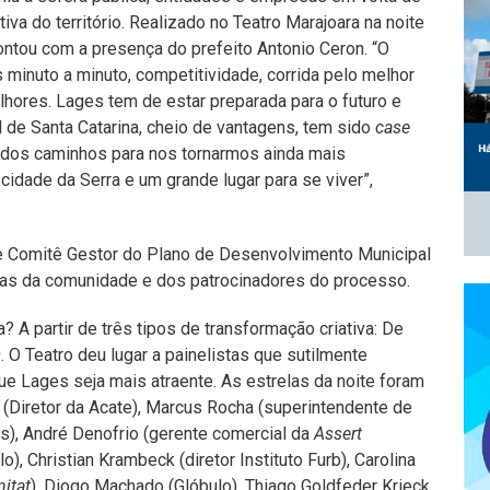
iva do território. Realizado no Teatro Marajoara na noite
contou com a presença do prefeito Antonio Ceron. “O
minuto a minuto, competitividade, corrida pelo melhor
lhores. Lages tem de estar preparada para o futuro e
ial de Santa Catarina, cheio de vantagens, tem sido
case
 dos caminhos para nos tornarmos ainda mais
idade da Serra e um grande lugar para se viver”,
 e Comitê Gestor do Plano de Desenvolvimento Municipal
s da comunidade e dos patrocinadores do processo.
 A partir de três tipos de transformação criativa: De
s
. O Teatro deu lugar a painelistas que sutilmente
que Lages seja mais atraente. As estrelas da noite foram
 (Diretor da Acate), Marcus Rocha (superintendente de
is), André Denofrio (gerente comercial da
Assert
o), Christian Krambeck (diretor Instituto Furb), Carolina
itat
), Diogo Machado (Glóbulo), Thiago Goldfeder Krieck