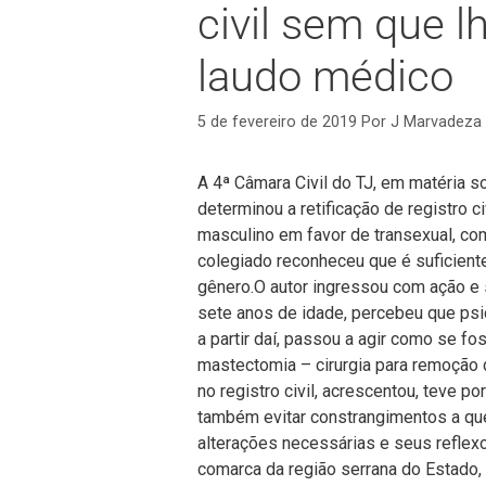
civil sem que l
laudo médico
5 de fevereiro de 2019
Por
J Marvadeza
A 4ª Câmara Civil do TJ, em matéria s
determinou a retificação de registro 
masculino em favor de transexual, com r
colegiado reconheceu que é suficient
gênero.O autor ingressou com ação e
sete anos de idade, percebeu que psi
a partir daí, passou a agir como se f
mastectomia – cirurgia para remoção
no registro civil, acrescentou, teve po
também evitar constrangimentos a qu
alterações necessárias e seus reflex
comarca da região serrana do Estado,