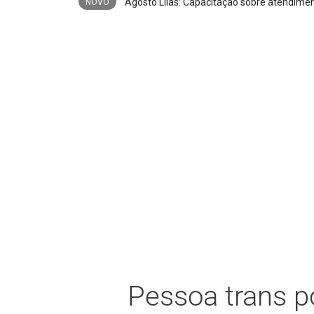
Trio é preso após furto de cerca de 3,5 m
NOVO
Pessoa trans po