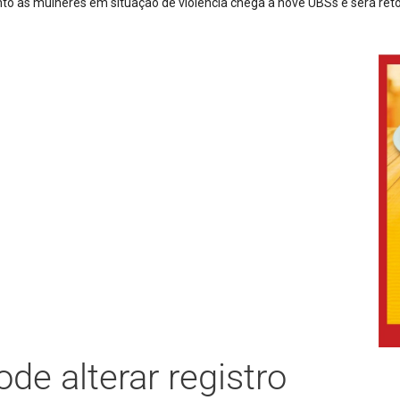
il metros de cabos de energia em São Joaquim
de alterar registro