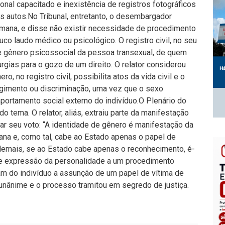
onal capacitado e inexistência de registros fotográficos
 autos.No Tribunal, entretanto, o desembargador
humana, e disse não existir necessidade de procedimento
uco laudo médico ou psicológico. O registro civil, no seu
de gênero psicossocial da pessoa transexual, de quem
urgias para o gozo de um direito. O relator considerou
o, no registro civil, possibilita atos da vida civil e o
gimento ou discriminação, uma vez que o sexo
portamento social externo do indivíduo.O Plenário do
do tema. O relator, aliás, extraiu parte da manifestação
ar seu voto: “A identidade de gênero é manifestação da
na e, como tal, cabe ao Estado apenas o papel de
Ademais, se ao Estado cabe apenas o reconhecimento, é-
ivre expressão da personalidade a um procedimento
am do indivíduo a assunção de um papel de vítima de
 unânime e o processo tramitou em segredo de justiça.