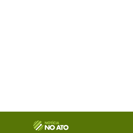
O Portal Notícia no Ato de Lages e região, abor
como política, economia, segurança, esportes e
como referência na informação com credibilid
e você já fica sabendo!