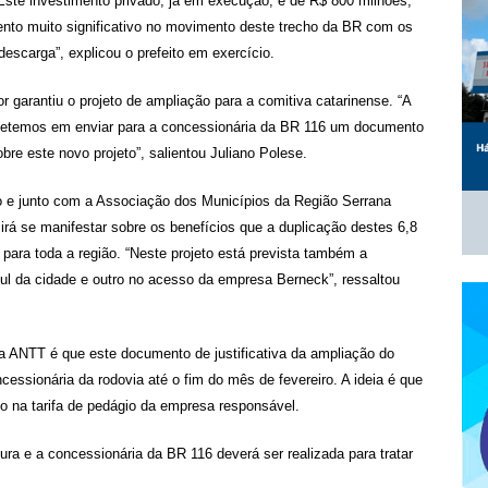
Este investimento privado, já em execução, é de R$ 800 milhões,
to muito significativo no movimento deste trecho da BR com os
escarga”, explicou o prefeito em exercício.
r garantiu o projeto de ampliação para a comitiva catarinense. “A
metemos em enviar para a concessionária da BR 116 um documento
obre este novo projeto”, salientou Juliano Polese.
sso e junto com a Associação dos Municípios da Região Serrana
rá se manifestar sobre os benefícios que a duplicação destes 6,8
r para toda a região. “Neste projeto está prevista também a
ul da cidade e outro no acesso da empresa Berneck”, ressaltou
 ANTT é que este documento de justificativa da ampliação do
ncessionária da rodovia até o fim do mês de fevereiro. A ideia é que
do na tarifa de pedágio da empresa responsável.
ra e a concessionária da BR 116 deverá ser realizada para tratar