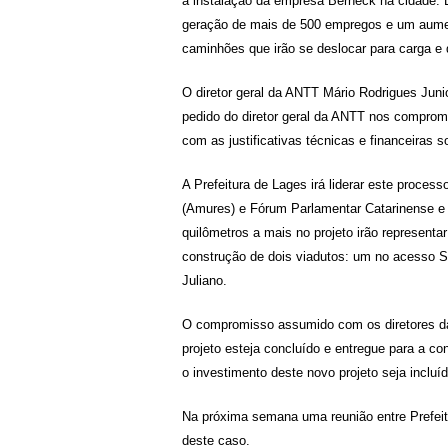
a instalação da empresa Berneck na cidade. 
geração de mais de 500 empregos e um aumen
caminhões que irão se deslocar para carga e d
O diretor geral da ANTT Mário Rodrigues Junio
pedido do diretor geral da ANTT nos compro
com as justificativas técnicas e financeiras s
A Prefeitura de Lages irá liderar este proce
(Amures) e Fórum Parlamentar Catarinense e i
quilômetros a mais no projeto irão representa
construção de dois viadutos: um no acesso S
Juliano.
O compromisso assumido com os diretores da
projeto esteja concluído e entregue para a co
o investimento deste novo projeto seja incluí
Na próxima semana uma reunião entre Prefeitu
deste caso.