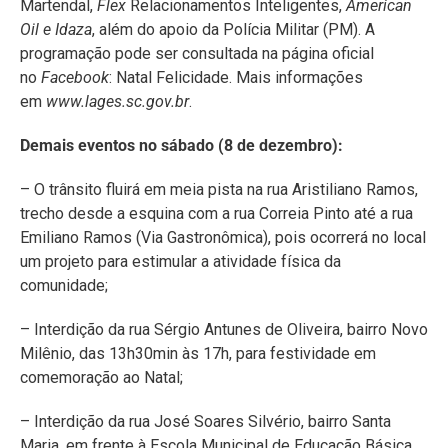
Martendal,
Flex
Relacionamentos Inteligentes,
American
Oil e Idaza
, além do apoio da Polícia Militar (PM). A
programação pode ser consultada na página oficial
no
Facebook
: Natal Felicidade. Mais informações
em
www.lages.sc.gov.br
.
Demais eventos no sábado (8 de dezembro):
– O trânsito fluirá em meia pista na rua Aristiliano Ramos,
trecho desde a esquina com a rua Correia Pinto até a rua
Emiliano Ramos (Via Gastronômica), pois ocorrerá no local
um projeto para estimular a atividade física da
comunidade;
– Interdição da rua Sérgio Antunes de Oliveira, bairro Novo
Milênio, das 13h30min às 17h, para festividade em
comemoração ao Natal;
– Interdição da rua José Soares Silvério, bairro Santa
Maria, em frente à Escola Municipal de Educação Básica