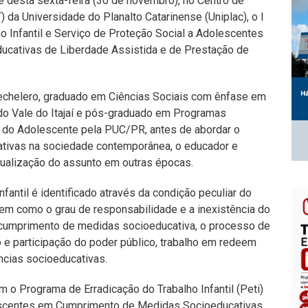
e desta sexta-feira (30 de novembro), no Centro de
 da Universidade do Planalto Catarinense (Uniplac), o I
o Infantil e Serviço de Proteção Social a Adolescentes
cativas de Liberdade Assistida e de Prestação de
Cechelero, graduado em Ciências Sociais com ênfase em
 do Vale do Itajaí e pós-graduado em Programas
 e do Adolescente pela PUC/PR, antes de abordar o
cativas na sociedade contemporânea, o educador e
ualização do assunto em outras épocas.
nfantil é identificado através da condição peculiar do
em como o grau de responsabilidade e a inexistência do
cumprimento de medidas socioeducativa, o processo de
 e participação do poder público, trabalho em redeem
encias socioeducativas.
m o Programa de Erradicação do Trabalho Infantil (Peti)
lescentes em Cumprimento de Medidas Socioeducativas