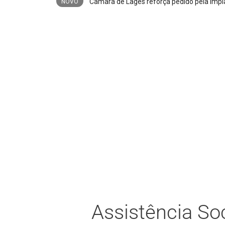
Poderá faltar água na região norte da cida
NOVO
Assistência Soc