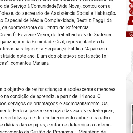
ão de Serviço à Comunidade(Vida Nova), contou com a
Polese, do secretário de Assistência Social e Habitação,
o Especial de Média Complexidade, Beatriz Paggi, da
, da coordenadora do Centro de Referência
Creas I), Rozilane Vieira, de trabalhadores do Sistema
rganizações da Sociedade Civil, representantes da
ofissionais ligados à Segurança Pública. “A parceria
nstituída este ano. E um dos objetivos desta ação foi
icas”, comentou Mariana.
o objetivo de retirar crianças e adolescentes menores
o na condição de aprendiz, a partir de 14 anos. O
 dos serviços de orientações e acompanhamento. Os
mento Federal para a execução das ações estratégicas,
sensibilização e de esclarecimento sobre o trabalho
e diárias das equipes, conforme determina o caderno
feiçoamento da Gestão do Programa – Ministério de