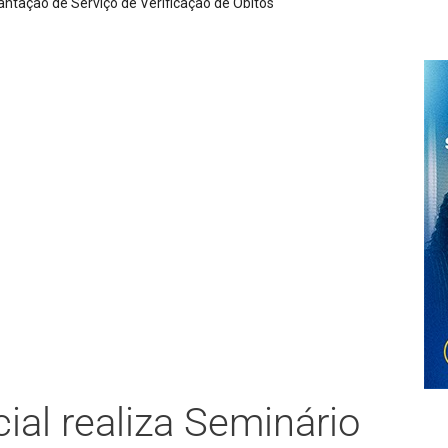
de nesta quarta-feira devido à higienização de reservatório
ial realiza Seminário