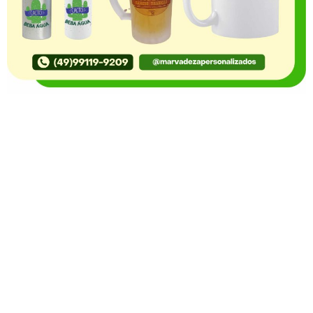
O Portal Notícia no Ato de Lages e região, aborda os
mais variados temas, como política, economia,