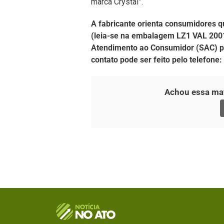
marca Crystal”.
A fabricante orienta consumidores 
(leia-se na embalagem LZ1 VAL 2001
Atendimento ao Consumidor (SAC) pa
contato pode ser feito pelo telefone
Achou essa mat
O Portal Notícia no Ato de Lages e região, abor
como política, economia, segurança, esportes e
como referência na informação com credibilid