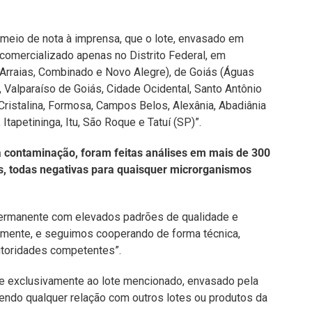
meio de nota à imprensa, que o lote, envasado em
oi comercializado apenas no Distrito Federal, em
(Arraias, Combinado e Novo Alegre), de Goiás (Águas
 Valparaíso de Goiás, Cidade Ocidental, Santo Antônio
Cristalina, Formosa, Campos Belos, Alexânia, Abadiânia
Itapetininga, Itu, São Roque e Tatuí (SP)”.
da contaminação, foram feitas análises em mais de 300
s, todas negativas para quaisquer microrganismos
ermanente com elevados padrões de qualidade e
lmente, e seguimos cooperando de forma técnica,
utoridades competentes”.
re exclusivamente ao lote mencionado, envasado pela
ndo qualquer relação com outros lotes ou produtos da