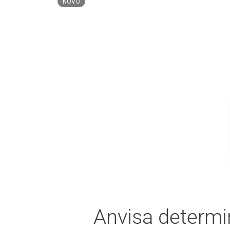
Trio é preso após furto de cerca de 3,5 m
NOVO
Anvisa determi