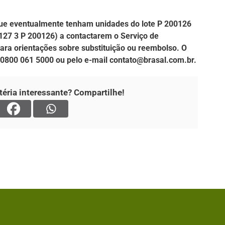
que eventualmente tenham unidades do lote P 200126
27 3 P 200126) a contactarem o Serviço de
ra orientações sobre substituição ou reembolso. O
: 0800 061 5000 ou pelo e-mail contato@brasal.com.br.
éria interessante? Compartilhe!
Página Inicial
Geral
da os mais variados temas,
 variedades e já se consolidou
Estadual
ade. O fato está acontecendo