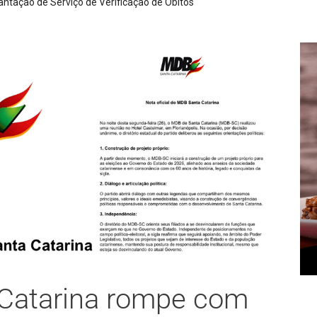
 da cidade nesta quarta-feira devido à higienização de reservatório
Catarina rompe com