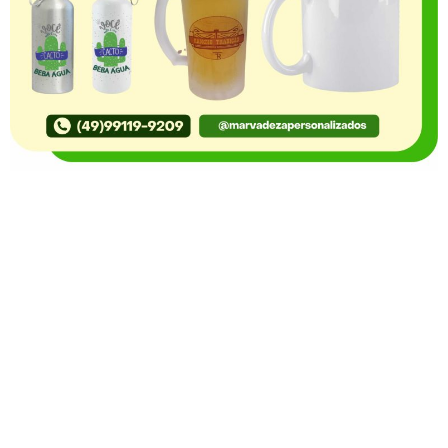
O Portal Notícia no Ato de Lages e região, aborda os
mais variados temas, como política, economia,
segurança, esportes e variedades e já se consolidou
como referência na informação com credibilidade. O
fato está acontecendo e você já fica sabendo!