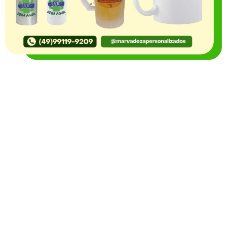
O Portal Notícia no Ato de Lages e região, aborda os
mais variados temas, como política, economia,
segurança, esportes e variedades e já se consolidou
como referência na informação com credibilidade. O
fato está acontecendo e você já fica sabendo!