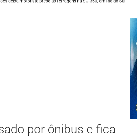
a motorista preso às ferragens na SC-350, em Rio do Sul
do por ônibus e fica