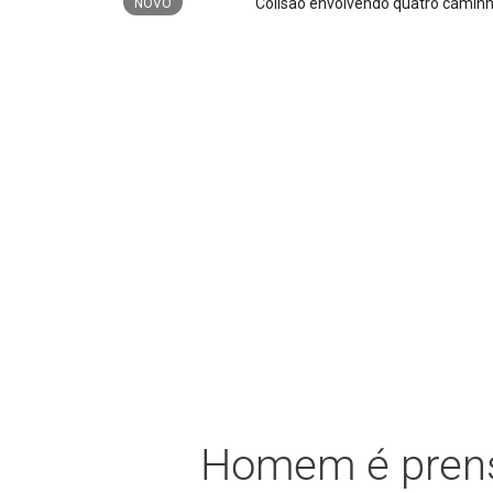
Colisão envolvendo quatro caminhões deix
NOVO
Homem é prensa