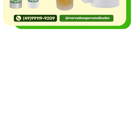
O Portal Notícia no Ato de Lages e região, aborda os
mais variados temas, como política, economia,
segurança, esportes e variedades e já se consolidou
como referência na informação com credibilidade. O
fato está acontecendo e você já fica sabendo!