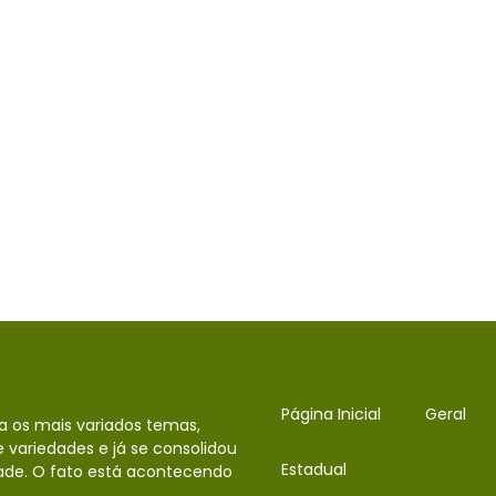
Página Inicial
Geral
da os mais variados temas,
 variedades e já se consolidou
Estadual
ade. O fato está acontecendo