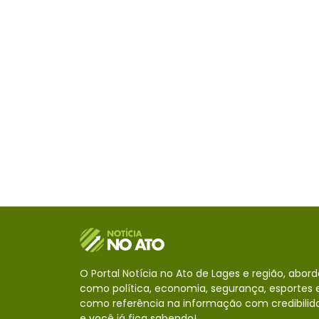
O Portal Notícia no Ato de Lages e região, abor
como política, economia, segurança, esportes e
como referência na informação com credibilid
e você já fica sabendo!