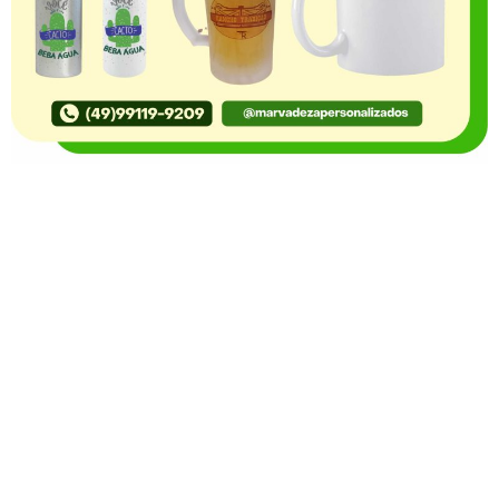
O Portal Notícia no Ato de Lages e região, aborda os
mais variados temas, como política, economia,
segurança, esportes e variedades e já se consolidou
como referência na informação com credibilidade. O
fato está acontecendo e você já fica sabendo!