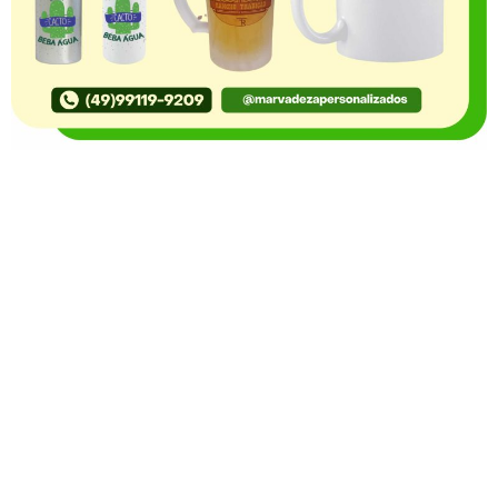
O Portal Notícia no Ato de Lages e região, aborda os
mais variados temas, como política, economia,