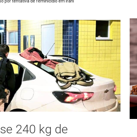
PM apreende espingarda e 27 munições após den
se 240 kg de