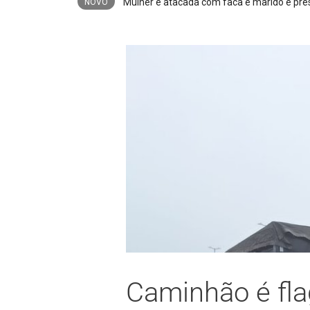
PM apreende espingarda e 27 munições ap
NOVO
Caminhão é fl