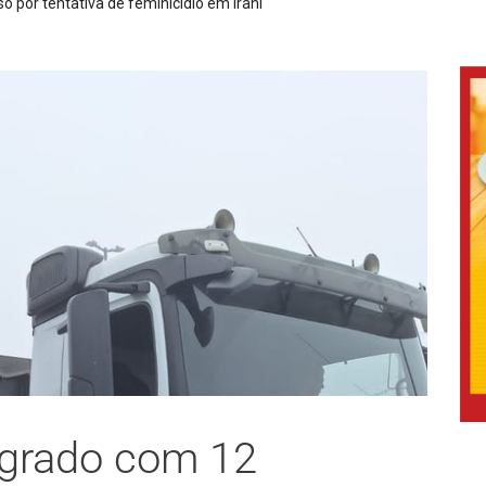
ós denúncia de disparos em Alfredo Wagner
agrado com 12