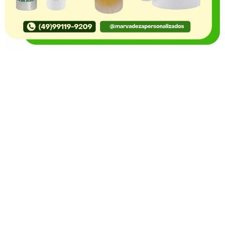
O Portal Notícia no Ato de Lages e região, aborda os
mais variados temas, como política, economia,
segurança, esportes e variedades e já se consolidou
como referência na informação com credibilidade. O
fato está acontecendo e você já fica sabendo!