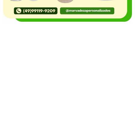
O Portal Notícia no Ato de Lages e região, aborda os
mais variados temas, como política, economia,
segurança, esportes e variedades e já se consolidou
como referência na informação com credibilidade. O