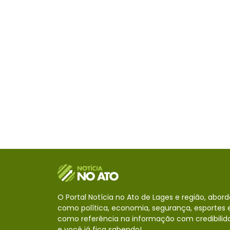
O Portal Notícia no Ato de Lages e região, abor
como política, economia, segurança, esportes e
como referência na informação com credibilid
e você já fica sabendo!