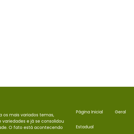
Página Inicial
Geral
da os mais variados temas,
 variedades e já se consolidou
Estadual
ade. O fato está acontecendo