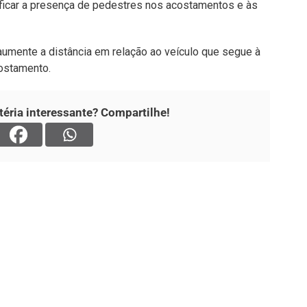
ficar a presença de pedestres nos acostamentos e às
aumente a distância em relação ao veículo que segue à
costamento.
éria interessante? Compartilhe!
Página Inicial
Geral
da os mais variados temas,
 variedades e já se consolidou
Estadual
ade. O fato está acontecendo