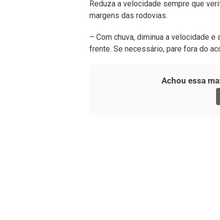
Reduza a velocidade sempre que veri
margens das rodovias.
– Com chuva, diminua a velocidade e 
frente. Se necessário, pare fora do a
Achou essa mat
O Portal Notícia no Ato de Lages e região, abor
como política, economia, segurança, esportes e
como referência na informação com credibilid
e você já fica sabendo!