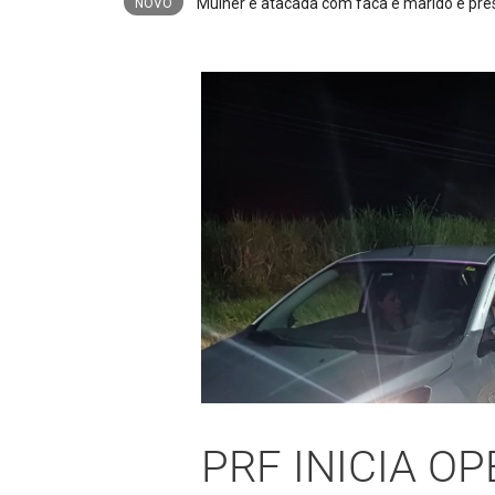
PM apreende espingarda e 27 munições ap
NOVO
PRF INICIA 