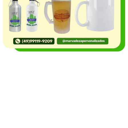
O Portal Notícia no Ato de Lages e região, aborda os
mais variados temas, como política, economia,
segurança, esportes e variedades e já se consolidou
como referência na informação com credibilidade. O
fato está acontecendo e você já fica sabendo!