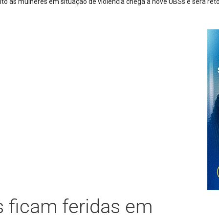
il metros de cabos de energia em São Joaquim
 ficam feridas em