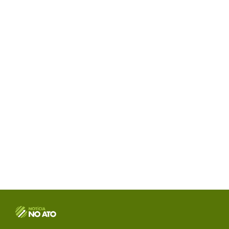
O Portal Notícia no Ato de Lages e região, aborda os
mais variados temas, como política, economia,
segurança, esportes e variedades e já se consolidou
como referência na informação com credibilidade. O
fato está acontecendo e você já fica sabendo!